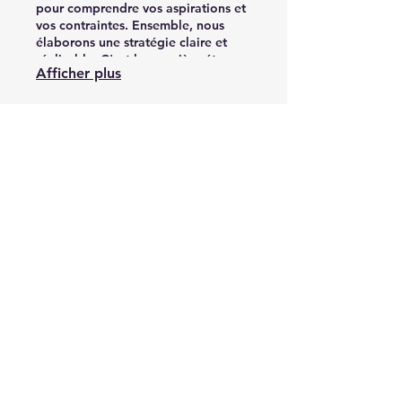
pour comprendre vos aspirations et
vos contraintes. Ensemble, nous
élaborons une stratégie claire et
réalisable. C'est la première étape
Afficher plus
vers votre succès.
03.
Pack Conseil Expert
Recevez des conseils éclairés et des
orientations stratégiques pour vos
décisions importantes. Notre équipe