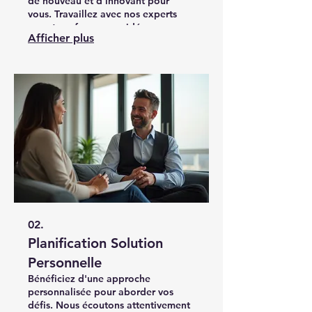
de nouveau et d'innovant pour
vous. Travaillez avec nos experts
pour transformer vos idées en
Afficher plus
réalité tangible. Obtenez un résultat
personnalisé qui dépasse vos
attentes.
02.
Planification Solution
Personnelle
Bénéficiez d'une approche
personnalisée pour aborder vos
défis. Nous écoutons attentivement