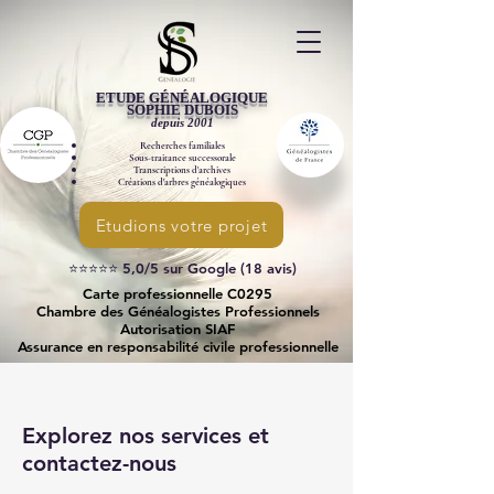
ETUDE GÉNÉALOGIQUE
SOPHIE DUBOIS
​depuis 2001
Recherches familiales
Sous-traitance successorale
Transcriptions d'archives
Créations d'arbres généalogiques
Etudions votre projet
⭐⭐⭐⭐⭐ 5,0/5 sur Google (18 avis)
Carte professionnelle C0295
Chambre des Généalogistes Professionnels
Autorisation SIAF
Assurance en responsabilité civile professionnelle
Explorez nos services et
contactez-nous