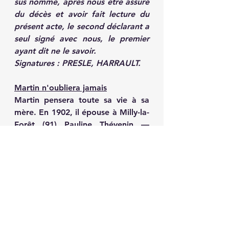
sus nommé, après nous être assuré 
du décès et avoir fait lecture du 
présent acte, le second déclarant a 
seul signé avec nous, le premier 
ayant dit ne le savoir.
Signatures : PRESLE, HARRAULT.
Martin n'oubliera jamais
Martin pensera toute sa vie à sa 
mère. En 1902, il épouse à Milly-la-
Forêt (91) Pauline Thévenin — 
petite-fille d'un herboriste. Milly-la-
Forêt est un haut lieu de la 
conservation des plantes, siège du 
Conservatoire National des Plantes 
à Parfum, Médicinales et 
Aromatiques.
Ils appelleront leur fils 
Jean-
Jacques Aimé
 — en souvenir de sa 