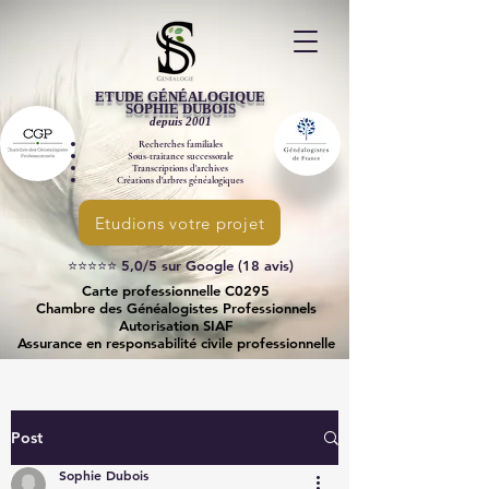
ETUDE GÉNÉALOGIQUE
SOPHIE DUBOIS
​depuis 2001
Recherches familiales
Sous-traitance successorale
Transcriptions d'archives
Créations d'arbres généalogiques
Etudions votre projet
⭐⭐⭐⭐⭐ 5,0/5 sur Google (18 avis)
Carte professionnelle C0295
Chambre des Généalogistes Professionnels
Autorisation SIAF
Assurance en responsabilité civile professionnelle
Post
Sophie Dubois